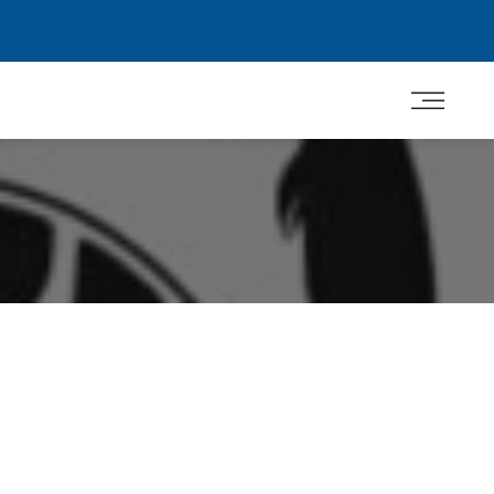
דלג
לתוכן