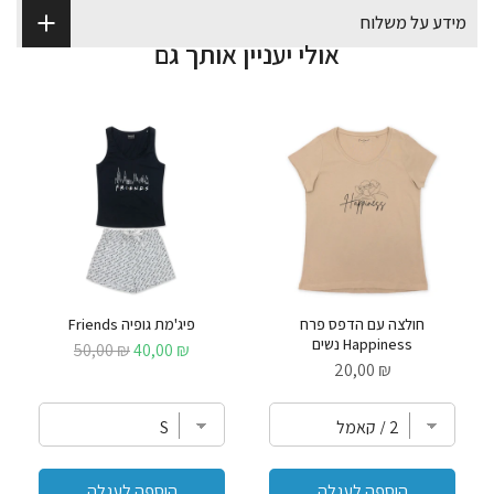
מידע על משלוח
אולי יעניין אותך גם
חולצה עם הדפס פרח
פיג'מת גופיה Friends
Happiness נשים
Original
Sale
₪ 50,00
₪ 40,00
Price
price
price
₪ 20,00
הוספה לעגלה
הוספה לעגלה