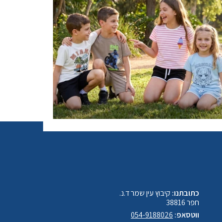
כתובתנו:
קיבוץ עין שמר ד.נ.
חפר 38816
ווטסאפ:
054-9188026