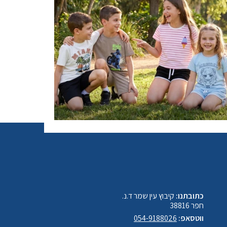
כתובתנו:
קיבוץ עין שמר ד.נ.
חפר 38816
ווטסאפ:
054-9188026