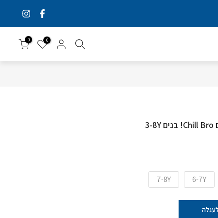
0
0
3-
7-8Y
6-7Y
לעגלה